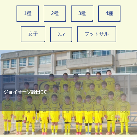
1種
2種
3種
4種
女子
フットサル
ｼﾆｱ
ジョイオーソ論田CC