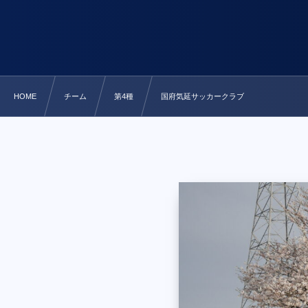
HOME
チーム
第4種
国府気延サッカークラブ