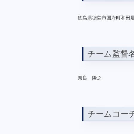
徳島県徳島市国府町和田居内
チーム監督
奈良 隆之
チームコー