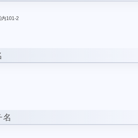
101-2
名
チ名