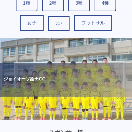
1種
2種
3種
4種
女子
フットサル
ｼﾆｱ
ジョイオーソ論田CC