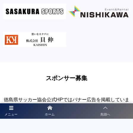
スポンサー募集
徳島県サッカー協会公式HPではバナー広告を掲載していま
す。 公式HPのバナー広告収入は、協会HPの運営や活動費
メニュー
ホーム
先頭へ
用などに活用させていただく予定です。