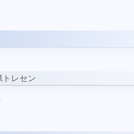
ド
県トレセン
ド