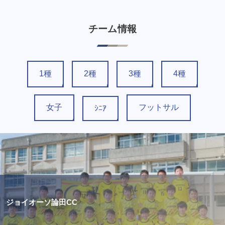
チーム情報
1種
2種
3種
4種
女子
フットサル
ｼﾆｱ
ジョイオーソ論田CC