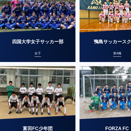
四国大学女子サッカー部
鴨島サッカース
女子
第4種
富田FC少年団
FORZA FC