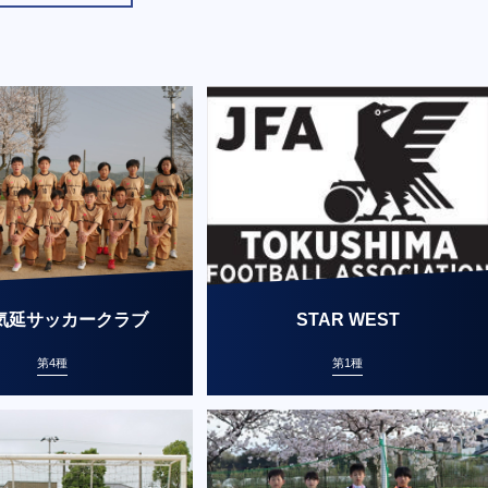
気延サッカークラブ
STAR WEST
第4種
第1種