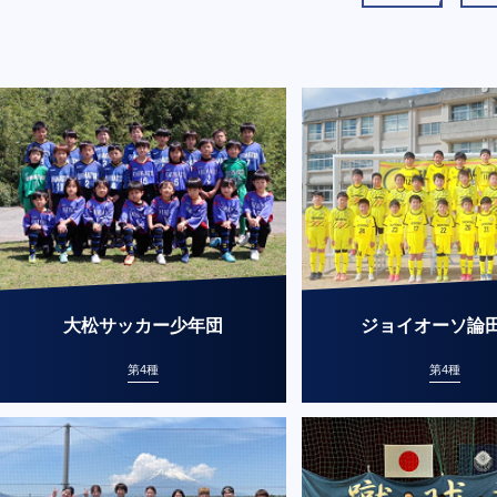
大松サッカー少年団
ジョイオーソ論田
第4種
第4種