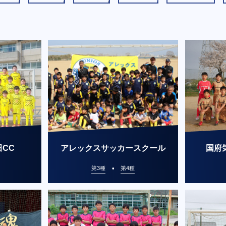
CC
アレックスサッカースクール
国府
第3種
第4種