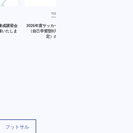
TOPICKS
協会からの
ー養成講習会
2026年度サッカー審判員新規講習会
四国ビーチサッカーリ
開催いたしま
（自己学習型8月中旬受講・9月認
案内
定）のご案内
フットサル