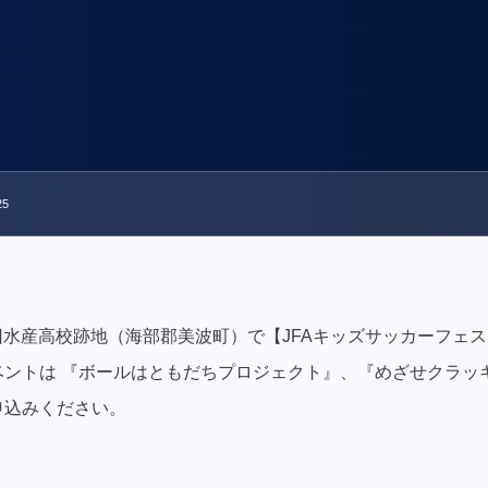
5
に旧水産高校跡地（海部郡美波町）で【JFAキッズサッカーフェステ
ベントは 『ボールはともだちプロジェクト』、『めざせクラッ
申込みください。