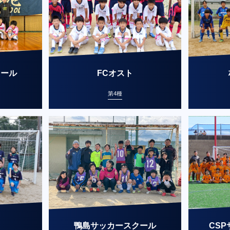
クール
FCオスト
第4種
鴨島サッカースクール
CS