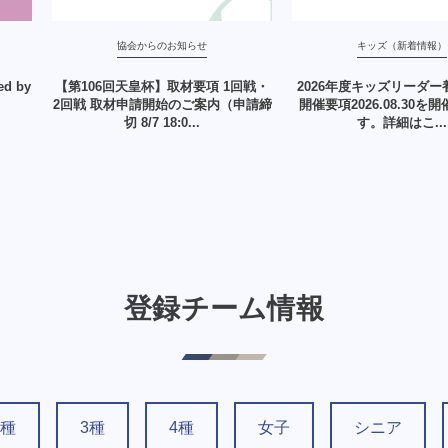
協会からのお知らせ
キッズ（新着情報）
d by
【第106回天皇杯】取材要項 1回戦・
2026年度キッズリーダ
2回戦 取材申請開始のご案内（申請締
開催要項2026.08.30を
切 8/7 18:0...
す。詳細はこ...
登録チーム情報
2種
3種
4種
女子
シニア