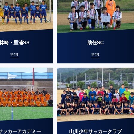
林崎・里浦SS
助任SC
第4種
第4種
Pサッカーアカデミー
山川少年サッカークラブ