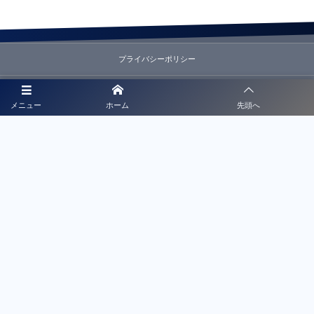
プライバシーポリシー
利用規約
メニュー
ホーム
先頭へ
徳島県サッカー協会事務局
お問合せ
徳島県サッカー協会
〒770-0864 徳島県徳島市大和町2丁目1-6 佐々木ビル2F
©
2022 - 2026
Tokushima FootBall Association Ltd.