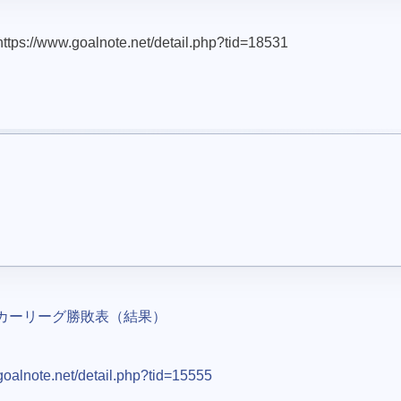
ww.goalnote.net/detail.php?tid=18531
ッカーリーグ勝敗表（結果）
goalnote.net/detail.php?tid=15555