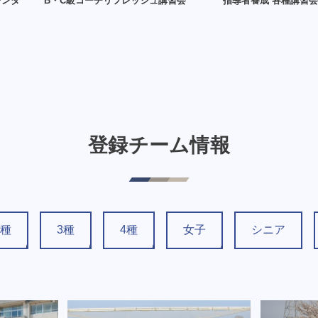
レンダ
B・C級コーチリフレッシュ講習会
指導者養成 各種講習会
登録チーム情報
2種
3種
4種
女子
シニア