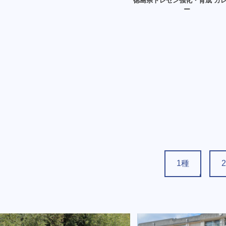
徳島県トレセン強化・育成 カ
ー
1種