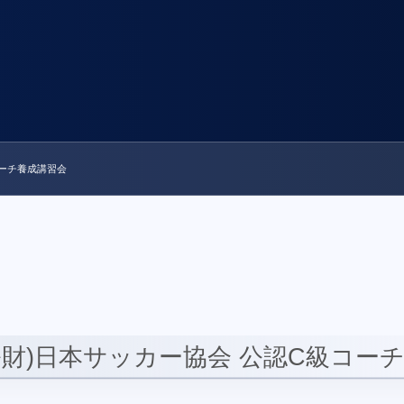
コーチ養成講習会
 (公財)日本サッカー協会 公認C級コー