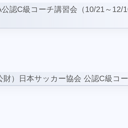
FA公認C級コーチ講習会（10/21～12/
（公財）日本サッカー協会 公認C級コ