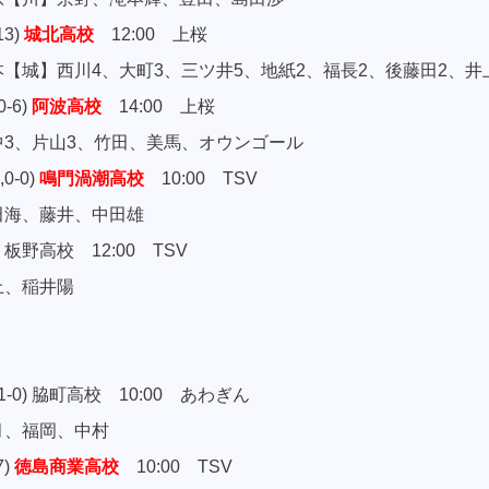
13)
城北高校
12:00 上桜
】西川4、大町3、三ツ井5、地紙2、福長2、後藤田2、井
0-6)
阿波高校
14:00 上桜
、片山3、竹田、美馬、オウンゴール
0-0)
鳴門渦潮高校
10:00 TSV
海、藤井、中田雄
-0) 板野高校 12:00 TSV
、稲井陽
-0,1-0) 脇町高校 10:00 あわぎん
、福岡、中村
7)
徳島商業高校
10:00 TSV