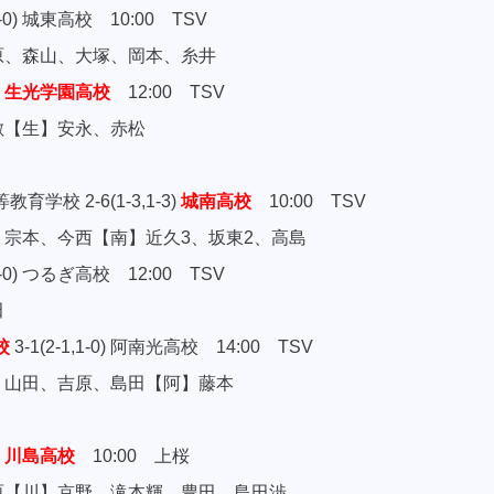
,2-0) 城東高校 10:00 TSV
森山、大塚、岡本、糸井
)
生光学園高校
12:00 TSV
【生】安永、赤松
学校 2-6(1-3,1-3)
城南高校
10:00 TSV
本、今西【南】近久3、坂東2、高島
,1-0) つるぎ高校 12:00 TSV
田
校
3-1(2-1,1-0) 阿南光高校 14:00 TSV
田、吉原、島田【阿】藤本
)
川島高校
10:00 上桜
川】京野、滝本輝、豊田、島田渉