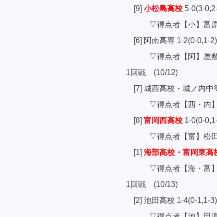
[9]
小松島高校
5-0(3-0
▽得点者【小】富原、
[6] 阿南高専 1-2(0-0,1-2
▽得点者【阿】屋敷
1回戦 (10/12)
[7] 城西高校・城ノ内中等教育
▽得点者【西・内】宗
[8]
富岡西高校
1-0(0-0
▽得点者【富】松
[1]
海部高校・富岡東高
▽得点者【海・富】山
1回戦 (10/13)
[2] 池田高校 1-4(0-1,1-3
▽得点者【池】田原【