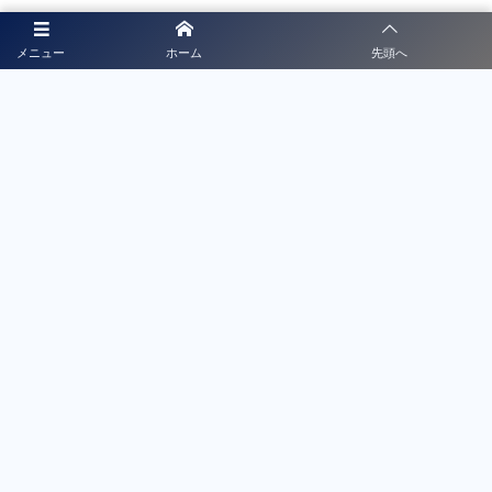
スポンサー募集
メニュー
ホーム
先頭へ
徳島県サッカー協会公式HPではバナー広告を掲載していま
す。 公式HPのバナー広告収入は、協会HPの運営や活動費
用などに活用させていただく予定です。
詳細はこちら
プライバシーポリシー
利用規約