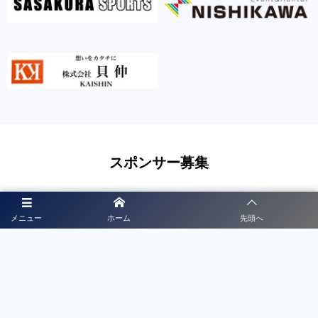
スポンサー募集
徳島県サッカー協会公式HPではバナー広告を掲載していま
メニュー
ホーム
先頭へ
す。 公式HPのバナー広告収入は、協会HPの運営や活動費
用などに活用させていただく予定です。