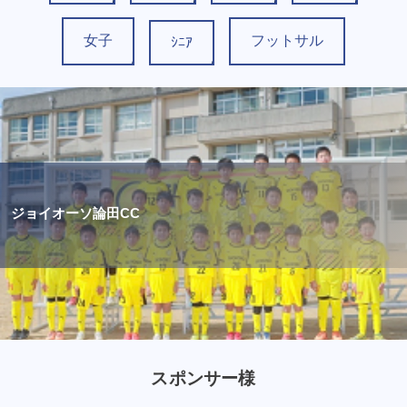
女子
フットサル
ｼﾆｱ
ジョイオーソ論田CC
スポンサー様