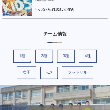
登録拡大推進事業
キッズひろば11/26のご案内
チーム情報
1種
2種
3種
4種
女子
フットサル
ｼﾆｱ