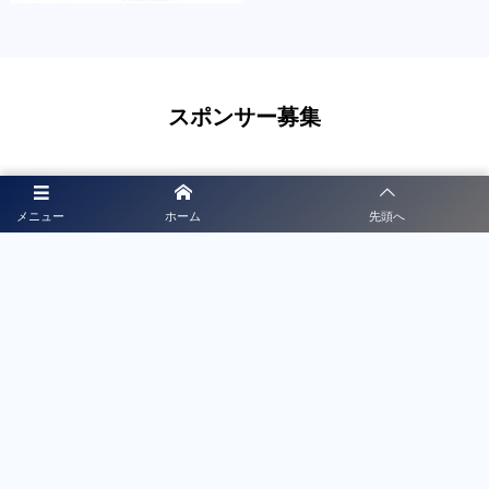
スポンサー募集
徳島県サッカー協会公式HPではバナー広告を掲載していま
メニュー
ホーム
先頭へ
す。 公式HPのバナー広告収入は、協会HPの運営や活動費
用などに活用させていただく予定です。
詳細はこちら